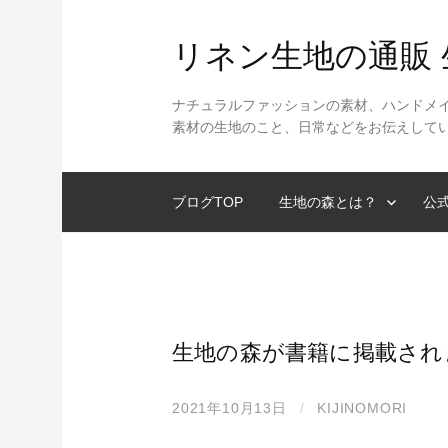
コ
ン
リネン生地の通販
テ
ン
ナチュラルファッションの素材、ハンドメ
ツ
素材の生地のこと、日常などをお伝えして
へ
ス
ブログTOP
生地の森とは？
公式
キ
ッ
プ
生地の森が書籍に掲載され
2021年10月13日
/
KIJINOMORI