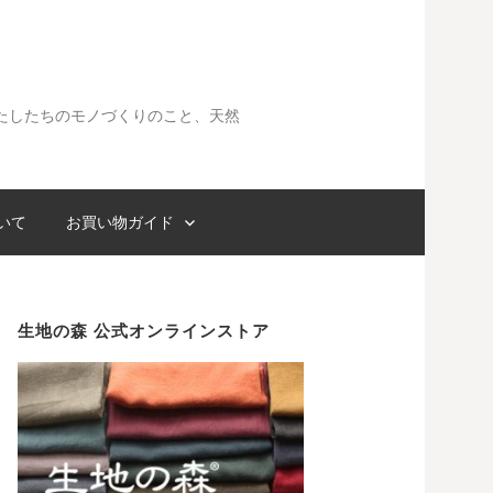
たしたちのモノづくりのこと、天然
検
いて
お買い物ガイド
索:
生地の森 公式オンラインストア