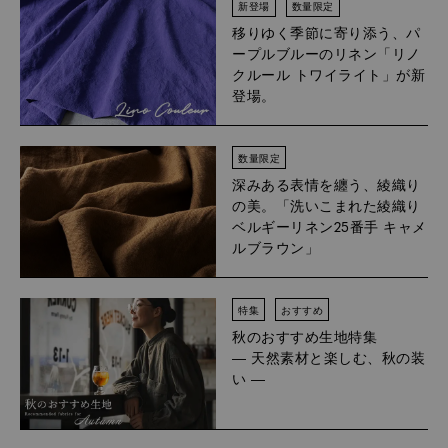
新登場
数量限定
移りゆく季節に寄り添う、パ
ープルブルーのリネン「リノ
クルール トワイライト」が新
登場。
数量限定
深みある表情を纏う、綾織り
の美。「洗いこまれた綾織り
ベルギーリネン25番手 キャメ
ルブラウン」
特集
おすすめ
秋のおすすめ生地特集
― 天然素材と楽しむ、秋の装
い ―