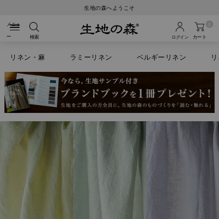
生地の森へようこそ
0
検索
カート
ログイン
リネン・麻
ラミーリネン
ベルギーリネン
リ