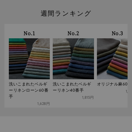
週間ランキング
1
2
3
洗いこまれたベルギ
洗いこまれたベルギ
オリジナル麻60
ーリネンローン60番
ーリネン40番手
1,7
手
1,815円
1,628円