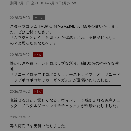
期間:7月3日(金)10:00～7月13日(月)9:59
2026/07/03
コラム
スタッフコラム FABRIC MAGAZINE vol.55を公開いたしまし
た。ぜひご覧ください。
「
ムラ染めという「意図された偶然」これ、不良品じゃない
の？と思ったあなたへ。
」
2026/07/02
NEW
懐かしさを纏う、レトロポップな彩り。綿100％の軽やかな生
地
「
サニードロップポコポコサッカーストライプ
」と「
サニード
ロップポコポコサッカーギンガム
」が登場いたしました。
2026/07/02
NEW
色褪せるほど、愛しくなる。ヴィンテージ感あふれる綿麻チェ
ック「ノスタルジックマルチチェック」が登場いたしました。
2026/07/02
再入荷商品を更新いたしました。