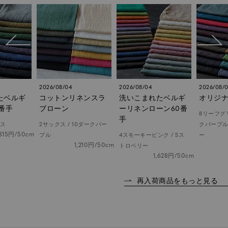
2026/08/04
2026/08/04
2026/08/
ネンスラ
洗いこまれたベルギ
オリジナル麻40番手
先染めリ
ーリネンローン60番
モノギ
8リーフグリーン / 16ダー
手
10ダークパー
クパープル / 17インクブル
1 10mm大
4スモーキーピンク / 5ス
ー
5mm中ギン
,210円/50cm
1,628円/50cm
トロベリー
3mm小ギ
1,628円/50cm
再入荷商品をもっと見る