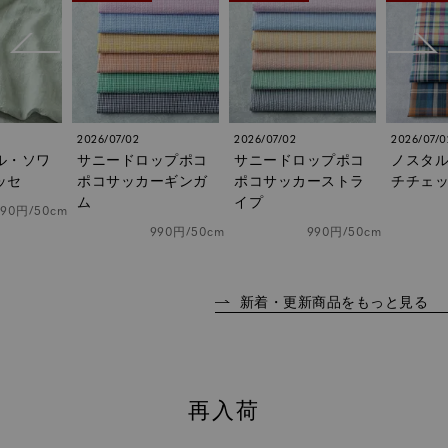
2026/07/02
2026/07/02
2026/06/
ップポコ
サニードロップポコ
ノスタルジックマル
綾織り
ーギンガ
ポコサッカーストラ
チチェック
ン40番
イプ
1,760円/50cm
990円/50cm
990円/50cm
新着・更新商品をもっと見る
再入荷