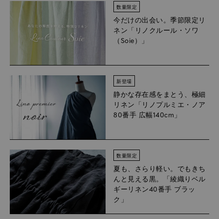
数量限定
今だけの出会い。季節限定リ
ネン
「リノクルール・ソワ
（Soie）」
新登場
静かな存在感をまとう、極細
リネン「リノプルミエ・ノア
80番手 広幅140cm」
数量限定
夏も、さらり軽い。でもきち
んと見える黒。「綾織りベル
ギーリネン40番手 ブラッ
ク」