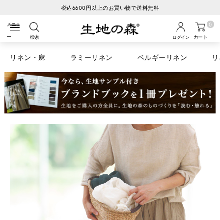
円以上のお買い物で送料無料
生地
0
検索
カート
ログイン
リネン・麻
ラミーリネン
ベルギーリネン
リ