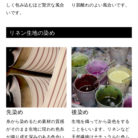
しく包み込むほど贅沢な風合
り肌離れのよい風合いです。
いです。
リネン生地の染め
先染め
後染め
糸から染めるため素材の質感
生地を織ってから染色をする
がそのまま生地に現われ色糸
ことをいいます。リネンなど
が織り成す深みのある色合い
天然繊維はナチュラルな色ム