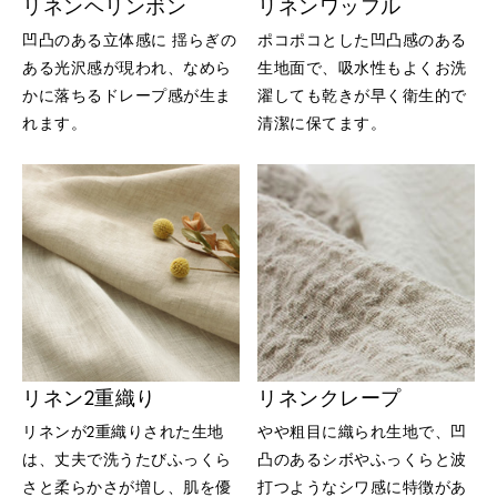
リネンヘリンボン
リネンワッフル
凹凸のある立体感に 揺らぎの
ポコポコとした凹凸感のある
ある光沢感が現われ、なめら
生地面で、吸水性もよくお洗
かに落ちるドレープ感が生ま
濯しても乾きが早く衛生的で
れます。
清潔に保てます。
リネン2重織り
リネンクレープ
リネンが2重織りされた生地
やや粗目に織られ生地で、凹
は、丈夫で洗うたびふっくら
凸のあるシボやふっくらと波
さと柔らかさが増し、肌を優
打つようなシワ感に特徴があ