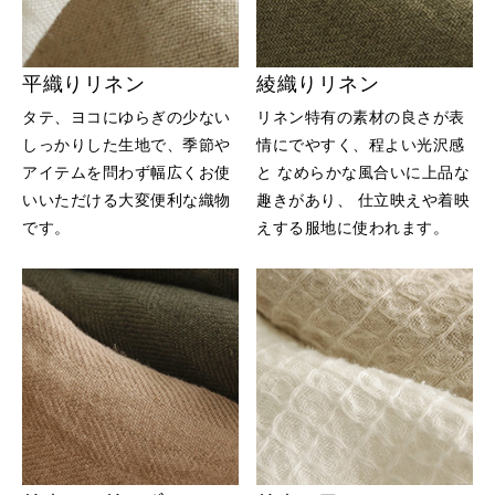
平織りリネン
綾織りリネン
タテ、ヨコにゆらぎの少ない
リネン特有の素材の良さが表
しっかりした生地で、季節や
情にでやすく、程よい光沢感
アイテムを問わず幅広くお使
と なめらかな風合いに上品な
いいただける大変便利な織物
趣きがあり、 仕立映えや着映
です。
えする服地に使われます。