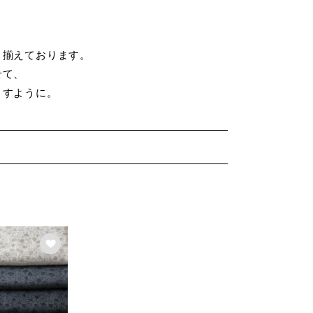
。
り揃えております。
せて、
ますように。