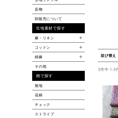
反物
卸販売について
生地素材で探す
麻・リネン
コットン
並び替え
綿麻
その他
3
件中
1
-
3
柄で探す
無地
花柄
チェック
ストライプ