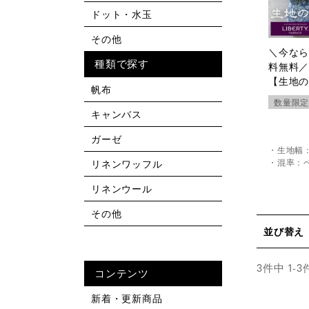
ドット・水玉
その他
＼今なら
種類で探す
料無料
【生地
帆布
リバテ
数量限
エディ
キャンバス
ガーゼ
・生地幅：
・混率：ベ
リネンワッフル
リネンウール
その他
並び替え
3
件中
1
-
3
コンテンツ
新着・更新商品