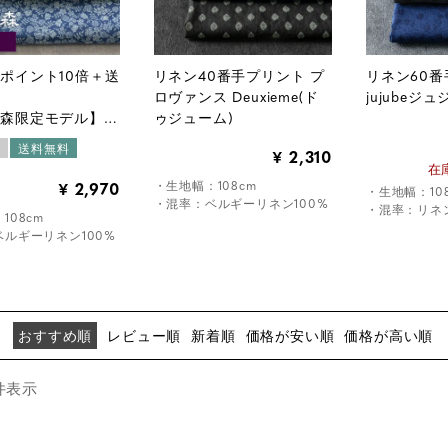
ポイント10倍＋送
リネン40番手プリント プ
リネン60
／
ロヴァンス Deuxieme(ド
jujubeジ
の森限定モデル】
ゥジューム)
ィプリントリネン
定
送料無料
2,310
¥
ナム・シャドウ
在
・生地幅：108cm
2,970
¥
・生地幅：10
・混率：ベルギーリネン100%
・混率：リネン
108cm
ルギーリネン100%
おすすめ順
レビュー順
新着順
価格が安い順
価格が高い順
件表示