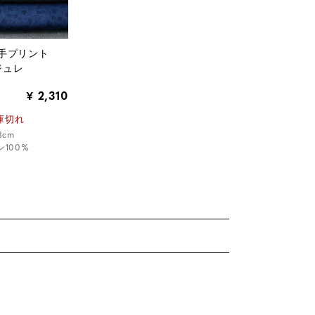
番手プリント
ュジュレ
2,310
¥
庫切れ
8cm
100%