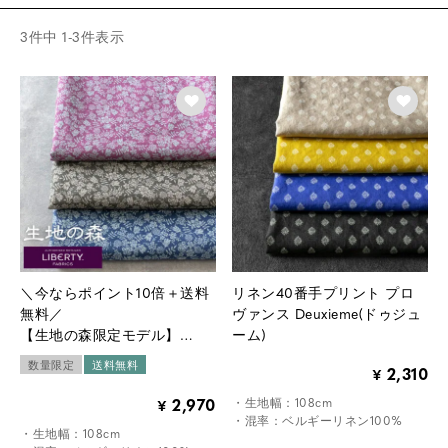
3
件中
1
-
3
件表示
＼今ならポイント10倍＋送料
リネン40番手プリント プロ
無料／
ヴァンス Deuxieme(ドゥジュ
【生地の森限定モデル】
ーム)
リバティプリントリネン エデ
数量限定
送料無料
2,310
¥
ィナム・シャドウ
2,970
・生地幅：108cm
¥
・混率：ベルギーリネン100%
・生地幅：108cm