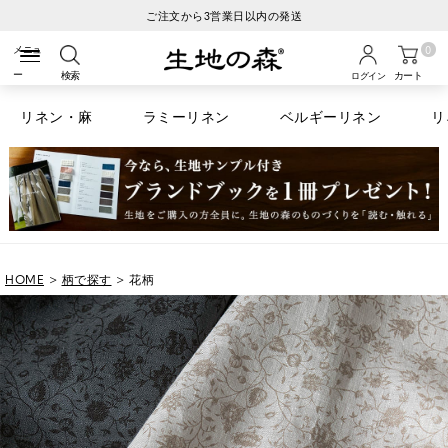
ご注文から3営業日以内の発送
0
検索
カート
ログイン
リネン・麻
ラミーリネン
ベルギーリネン
リ
HOME
柄で探す
花柄