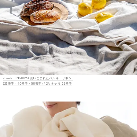
sheets : IN50093 洗いこまれたベルギーリネン
(25番手・40番手・50番手) / 2A キナリ 25番手