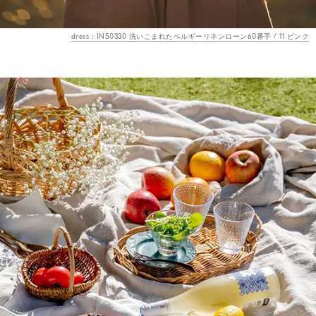
dress : IN50330 洗いこまれたベルギーリネンローン60番手 / 11 ピンク