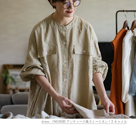
dress : IN50083 アンティーク風ラミーリネン / 2 キャメル