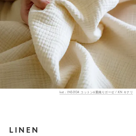
ket : IN50134 コットン6重織りガーゼ / KN キナリ
LINEN