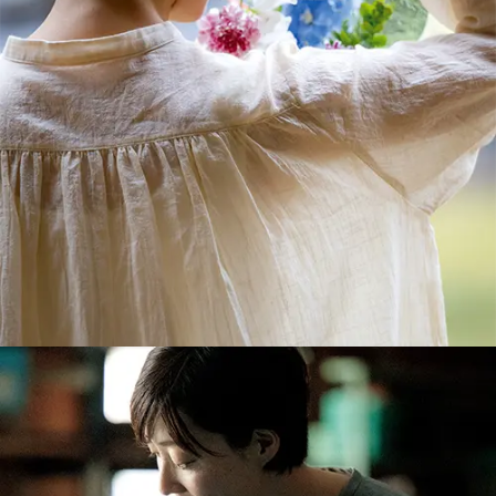
blouse : IN50562 コットンリネンスラブローン / KN キナリ