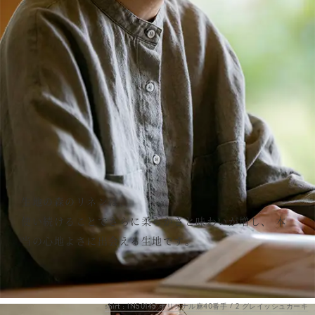
生地の森のリネンは、
使い続けることでさらに柔らかさと味わいが増し、
本
当の心地よさに出会える生地です。
shirt : IN50145 オリジナル麻40番手 / 2 グレイッシュカーキ