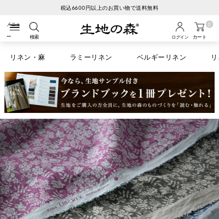
税込6600円以上のお買い物で送料無料
0
検索
カート
ログイン
リネン・麻
ラミーリネン
ベルギーリネン
リ