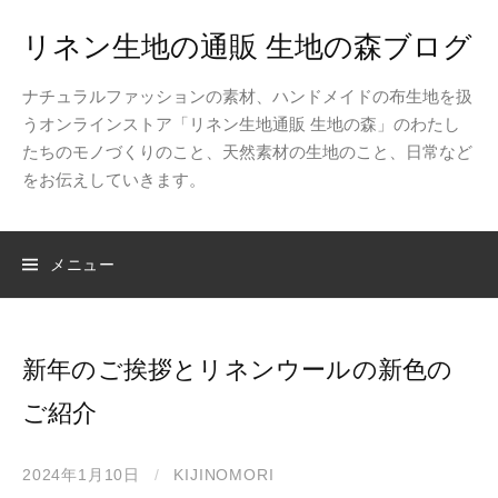
コ
リネン生地の通販 生地の森ブログ
ン
テ
ナチュラルファッションの素材、ハンドメイドの布生地を扱
ン
うオンラインストア「リネン生地通販 生地の森」のわたし
ツ
たちのモノづくりのこと、天然素材の生地のこと、日常など
へ
をお伝えしていきます。
ス
キ
ッ
検
メニュー
プ
索:
新年のご挨拶とリネンウールの新色の
ご紹介
2024年1月10日
/
KIJINOMORI