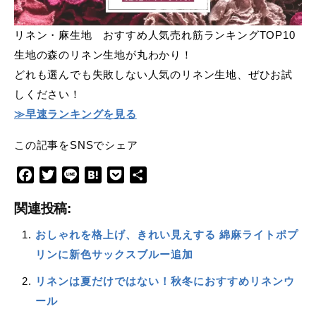
リネン・麻生地 おすすめ人気売れ筋ランキングTOP10
生地の森のリネン生地が丸わかり！
どれも選んでも失敗しない人気のリネン生地、ぜひお試
しください！
≫早速ランキングを見る
この記事をSNSでシェア
F
T
L
H
P
共
a
w
i
a
o
有
関連投稿:
c
i
n
t
c
e
t
e
e
k
おしゃれを格上げ、きれい見えする 綿麻ライトポプ
b
t
n
e
リンに新色サックスブルー追加
o
e
a
t
o
r
リネンは夏だけではない！秋冬におすすめリネンウ
k
ール