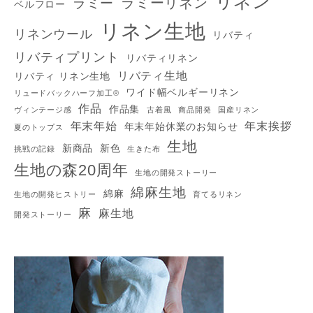
リネン
ラミーリネン
ラミー
ベルフロー
リネン生地
リネンウール
リバティ
リバティプリント
リバティリネン
リバティ生地
リバティ リネン生地
ワイド幅ベルギーリネン
リュードバックハーフ加工®
作品
作品集
ヴィンテージ感
古着風
商品開発
国産リネン
年末年始
年末挨拶
年末年始休業のお知らせ
夏のトップス
生地
新商品
新色
挑戦の記録
生きた布
生地の森20周年
生地の開発ストーリー
綿麻生地
綿麻
生地の開発ヒストリー
育てるリネン
麻
麻生地
開発ストーリー