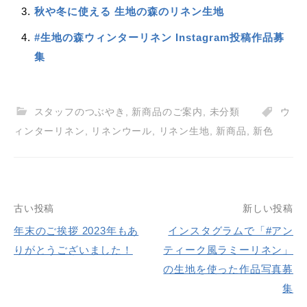
秋や冬に使える 生地の森のリネン生地
#生地の森ウィンターリネン Instagram投稿作品募
集
スタッフのつぶやき
,
新商品のご案内
,
未分類
ウ
ィンターリネン
,
リネンウール
,
リネン生地
,
新商品
,
新色
投
古い投稿
新しい投稿
年末のご挨拶 2023年もあ
インスタグラムで「#アン
稿
りがとうございました！
ティーク風ラミーリネン」
ナ
の生地を使った作品写真募
ビ
集