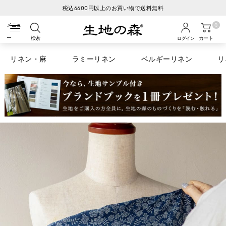
税込6600円以上のお買い物で送料無料
0
検索
カート
ログイン
リネン・麻
ラミーリネン
ベルギーリネン
リ