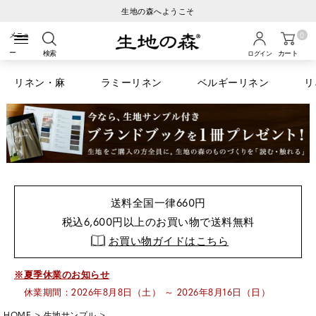
ご注文から3営業日以内の発送
0
検索
カート
ログイン
リネン・麻
ラミーリネン
ベルギーリネン
リ
送料全国一律660円
税込6,600円以上のお買い物で送料無料
お買い物ガイドはこちら
※夏季休業のお知らせ
休業期間：2026年8月8日（土） ～ 2026年8月16日（日）
HOME
生地サンプル