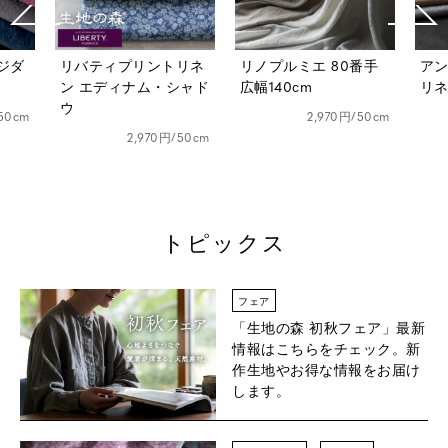
ジダ
リバティプリントリネ
リノプルミエ 80番手
ア
ン エディナム・シャド
広幅140cm
リネ
ウ
50cm
2,970円/50cm
2,970円/50cm
トピックス
フェア
「生地の森 初秋フェア」
最新
情報はこちらをチェック。新
作生地やお得な情報をお届け
します。