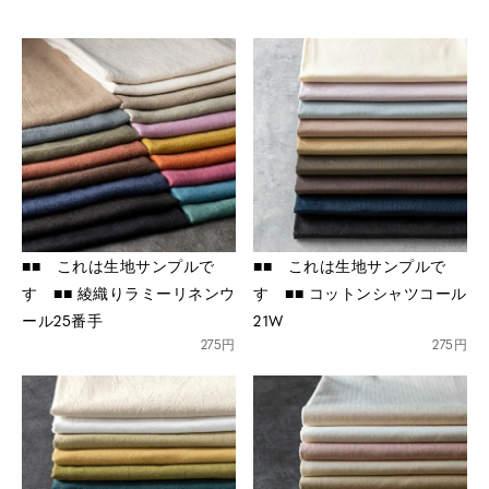
※詳しくはこちら
■■ これは生地サンプルで
■■ これは生地サンプルで
※詳しくはこちら
す ■■ 綾織りラミーリネンウ
す ■■ コットンシャツコール
ール25番手
21W
275円
275円