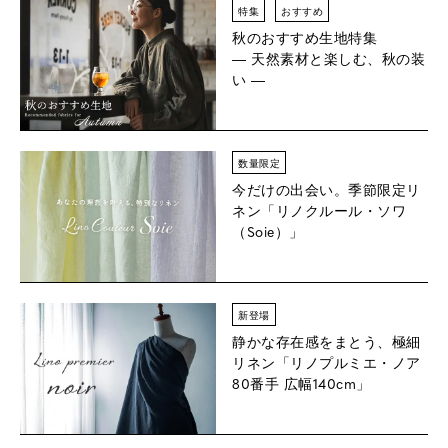
特集
おすすめ
秋のおすすめ生地特集
― 天然素材と楽しむ、秋の装
い ―
数量限定
今だけの出会い。季節限定リ
ネン
「リノクルール・ソワ
（Soie）」
新登場
静かな存在感をまとう、極細
リネン「リノプルミエ・ノア
80番手 広幅140cm」