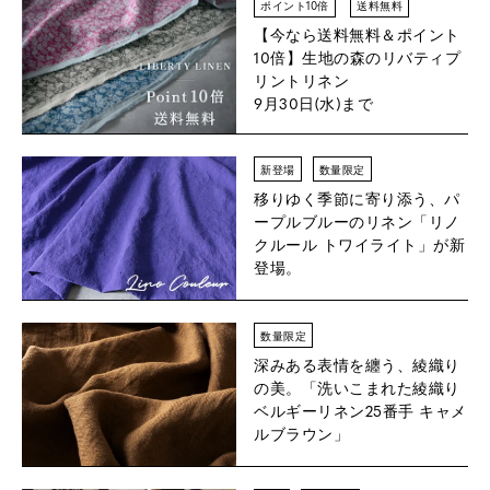
ポイント10倍
送料無料
【今なら送料無料＆ポイント
10倍】
生地の森のリバティプ
リントリネン
9月30日(水)まで
新登場
数量限定
移りゆく季節に寄り添う、パ
ープルブルーのリネン「リノ
クルール トワイライト」が新
登場。
数量限定
深みある表情を纏う、綾織り
の美。「洗いこまれた綾織り
ベルギーリネン25番手 キャメ
ルブラウン」