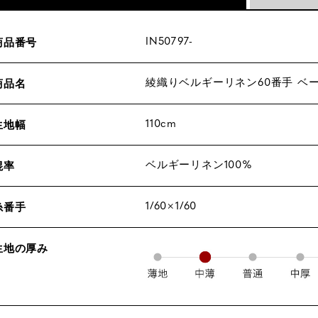
IN50797-
商品番号
綾織りベルギーリネン60番手 ベ
商品名
110cm
生地幅
ベルギーリネン100%
混率
1/60×1/60
糸番手
生地の厚み