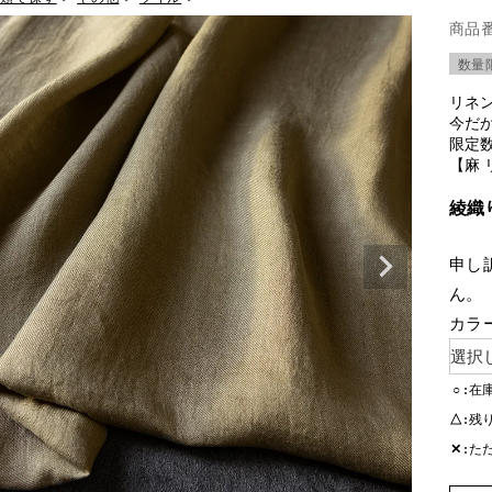
商品
数量
リネ
今だ
限定数
【麻 
綾織
申し
ん。
カラ
○
在
△
残
✕
た