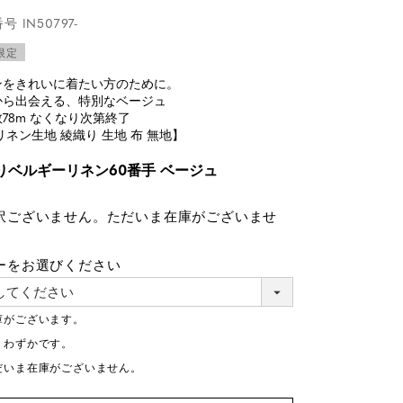
番号
IN50797-
限定
ンをきれいに着たい方のために。
から出会える、特別なベージュ
78m なくなり次第終了
リネン生地 綾織り 生地 布 無地】
りベルギーリネン60番手 ベージュ
訳ございません。ただいま在庫がございませ
ーをお選びください
庫がございます。
りわずかです。
だいま在庫がございません。