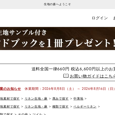
ご注文から3営業日以内の発送
ログイン
送料全国一律660円
税込6,600円以上の
お買い物ガイドはこち
業のお知らせ
休業期間：2026年8月8日（土） ～ 2026年8月16日（日
生地素材で探す
リネン生地・麻
厚みで探す
中薄地
生地素材で探す
リネン生地・麻
種類で探す
ベルギーリネン
種類で探す
その他
ツイル