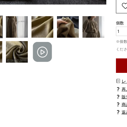
レ
商
返