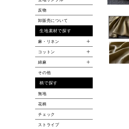
反物
卸販売について
生地素材で探す
麻・リネン
コットン
綿麻
その他
柄で探す
無地
花柄
チェック
ストライプ