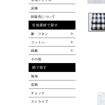
反物
卸販売について
生地素材で探す
麻・リネン
コットン
綿麻
その他
柄で探す
無地
花柄
チェック
ストライプ