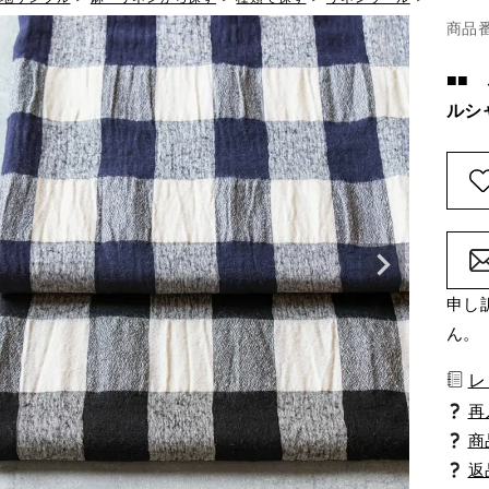
商品
■■
ルシ
申し
ん。
レ
商
返