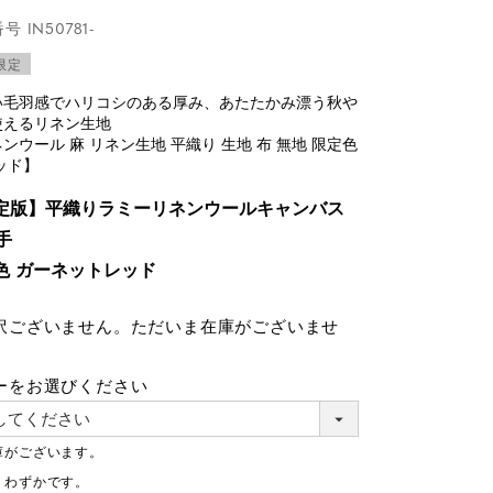
番号
IN50781-
限定
い毛羽感でハリコシのある厚み、あたたかみ漂う秋や
使えるリネン生地
ンウール 麻 リネン生地 平織り 生地 布 無地 限定色
ッド】
定版】平織りラミーリネンウールキャンバス
手
色 ガーネットレッド
訳ございません。ただいま在庫がございませ
ーをお選びください
庫がございます。
りわずかです。