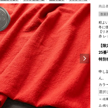
商品
数量
程よ
冬に
【リネ
赤 レ
【限
25番
特別
申し
ん。
カラ
○
在
△
残