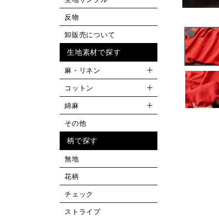
反物
卸販売について
生地素材で探す
麻・リネン
コットン
綿麻
その他
柄で探す
無地
花柄
チェック
ストライプ