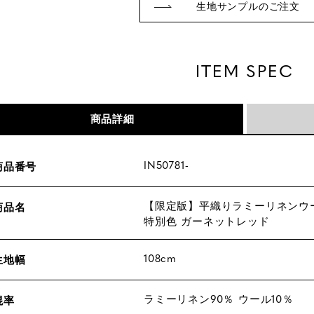
生地サンプルのご注文
ITEM SPEC
商品詳細
IN50781-
商品番号
【限定版】平織りラミーリネンウ
商品名
特別色 ガーネットレッド
108cm
生地幅
ラミーリネン90％ ウール10％
混率