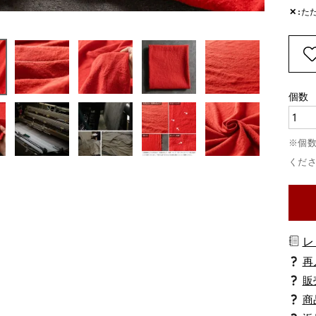
✕
た
レ
商