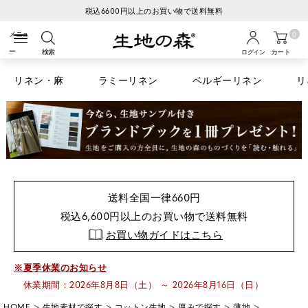
生地の森へようこそ
0
検索
カート
ログイン
リネン・麻
ラミーリネン
ベルギーリネン
リ
送料全国一律660円
税込6,600円以上のお買い物で送料無料
お買い物ガイドはこちら
※夏季休業のお知らせ
休業期間：2026年8月8日（土） ～ 2026年8月16日（日）
HOME
生地素材で探す
コットン生地
厚みで探す
薄地