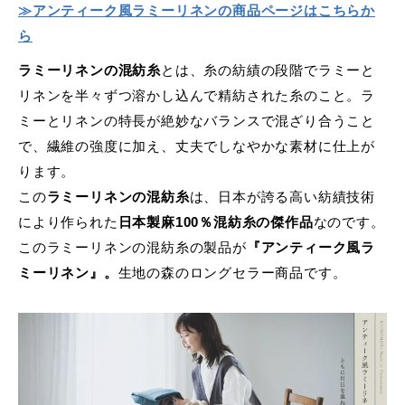
≫アンティーク風ラミーリネンの商品ページはこちらか
ら
ラミーリネンの混紡糸
とは、糸の紡績の段階でラミーと
リネンを半々ずつ溶かし込んで精紡された糸のこと。ラ
ミーとリネンの特長が絶妙なバランスで混ざり合うこと
で、繊維の強度に加え、丈夫でしなやかな素材に仕上が
ります。
この
ラミーリネンの混紡糸
は、日本が誇る高い紡績技術
により作られた
日本製麻100％混紡糸の傑作品
なのです。
このラミーリネンの混紡糸の製品が
『アンティーク風ラ
ミーリネン』。
生地の森のロングセラー商品です。