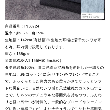
商品番号：IN50724
混率：綿85% 麻15%
生地幅：142cm(有効幅)※生地の耳端は若干のシワが寄
る為、耳内側で設定しております。
重さ：168g/㎡
通常価格税込1,155円(0.5m単位)
タテ糸綿糸100%、ヨコ糸綿麻混紡糸を使用した平織りの
生地は、綿(コットン)に麻(リネン)をブレンドすること
で、ふっくらとした弾力のある柔らかさでサラッとソフ
トな風合いに、自然なシワ感と天然繊維のカスを出すこ
とで、リネンのナチュラルな雰囲気を持ちつつ、ふんわ
りと軽い風合いが特長的。一般的なブロードやシーチン
グに近い肉感ですが、よりナチュラルでこなれた雰囲気