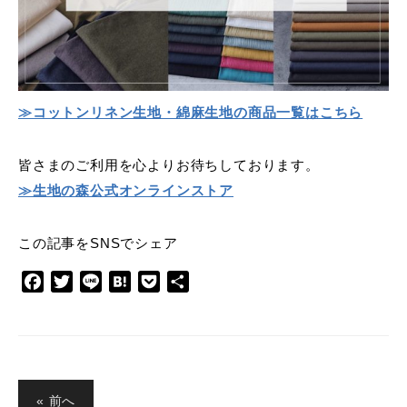
≫コットンリネン生地・綿麻生地の商品一覧はこちら
皆さまのご利用を心よりお待ちしております。
≫生地の森公式オンラインストア
この記事をSNSでシェア
F
T
L
H
P
共
a
w
i
a
o
有
c
i
n
t
c
e
t
e
e
k
b
t
n
e
投
o
e
a
t
« 前へ