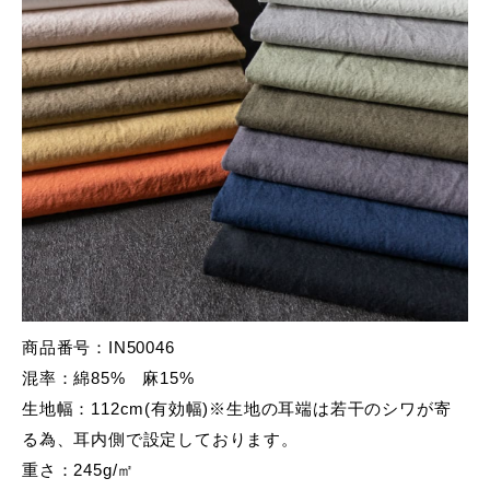
商品番号：IN50046
混率：綿85% 麻15%
生地幅：112cm(有効幅)※生地の耳端は若干のシワが寄
る為、耳内側で設定しております。
重さ：245g/㎡