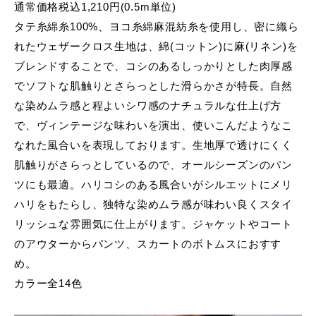
通常価格税込1,210円(0.5m単位)
タテ糸綿糸100%、ヨコ糸綿麻混紡糸を使用し、密に織ら
れたウェザークロス生地は、綿(コットン)に麻(リネン)を
ブレンドすることで、コシのあるしっかりとした肉厚感
でソフトな肌触りとさらっとした滑らかさが特長。自然
な染めムラ感と程よいシワ感のナチュラルな仕上げ方
で、ヴィンテージな味わいを演出、使いこんだようなこ
なれた風合いを表現しております。生地厚で透けにくく
肌触りがさらっとしているので、オールシーズンのパン
ツにも最適。ハリコシのある風合いがシルエットにメリ
ハリをもたらし、独特な染めムラ感が味わい良くスタイ
リッシュな雰囲気に仕上がります。ジャケットやコート
のアウターからパンツ、スカートのボトムスにおすす
め。
カラー全14色