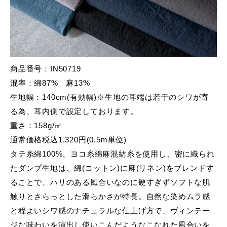
商品番号：IN50719
混率：綿87% 麻13%
生地幅：140cm(有効幅)※生地の耳端は若干のシワが寄
る為、耳内側で設定しております。
重さ：158g/㎡
通常価格税込1,320円(0.5m単位)
タテ糸綿100%、ヨコ糸綿麻混紡糸を使用し、密に織られ
たダンプ生地は、綿(コットン)に麻(リネン)をブレンドす
ることで、ハリのある風合いなのに硬すぎずソフトな肌
触りとさらっとした滑らかさが特長。自然な染めムラ感
と程よいシワ感のナチュラルな仕上げ方で、ヴィンテー
ジな味わいを演出し使いこんだようなこなれた風合いを