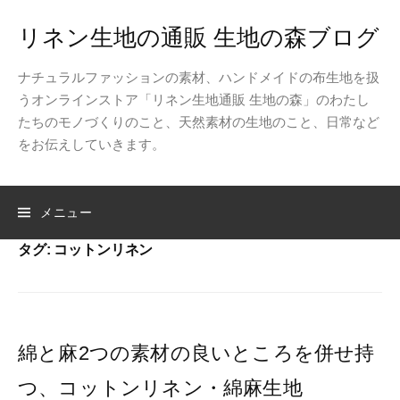
コ
リネン生地の通販 生地の森ブログ
ン
テ
ナチュラルファッションの素材、ハンドメイドの布生地を扱
ン
うオンラインストア「リネン生地通販 生地の森」のわたし
ツ
たちのモノづくりのこと、天然素材の生地のこと、日常など
へ
をお伝えしていきます。
ス
キ
ッ
検
メニュー
プ
タグ:
コットンリネン
索:
綿と麻2つの素材の良いところを併せ持
つ、コットンリネン・綿麻生地