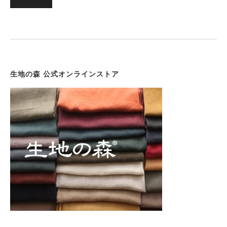
稿
o
r
の
k
ペ
ー
ジ
送
生地の森 公式オンラインストア
り