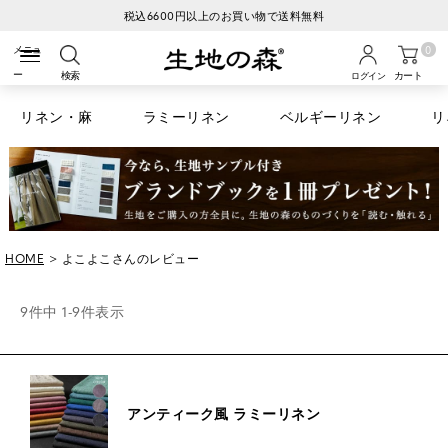
税込6600円以上のお買い物で送料無料
0
検索
カート
ログイン
リネン・麻
ラミーリネン
ベルギーリネン
リ
HOME
よこよこさんのレビュー
9
件中
1
-
9
件表示
アンティーク風 ラミーリネン