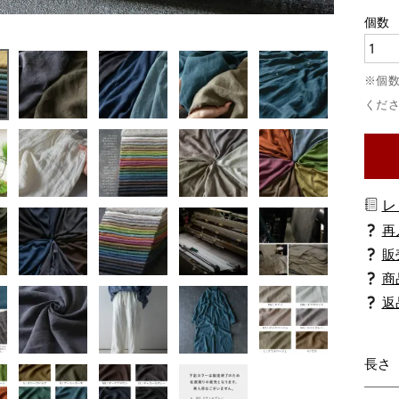
レ
商
返
長さ