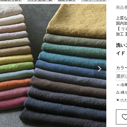
商品
上質
国内加
【 リ
加工 
洗い
イド
カラ
○
在
△
残
✕
た