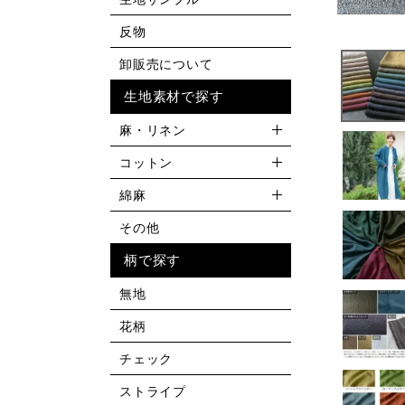
反物
卸販売について
生地素材で探す
麻・リネン
コットン
綿麻
その他
柄で探す
無地
花柄
チェック
ストライプ