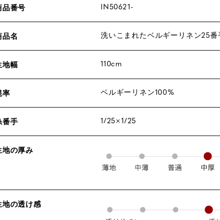
IN50621-
商品番号
洗いこまれたベルギーリネン25
商品名
110cm
生地幅
ベルギーリネン100%
混率
1/25×1/25
糸番手
生地の厚み
生地の透け感