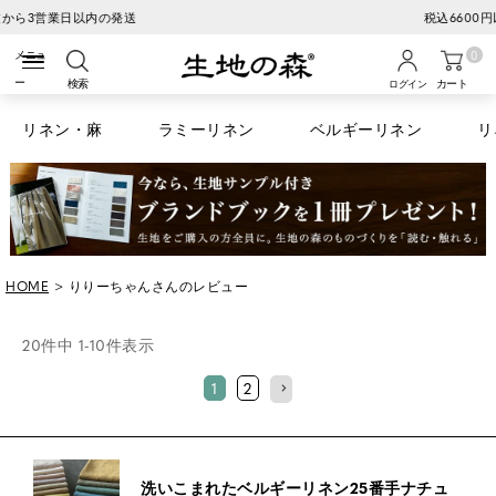
税込6600円以上のお買い物で送料無料
0
検索
カート
ログイン
リネン・麻
ラミーリネン
ベルギーリネン
リ
HOME
りりーちゃんさんのレビュー
20
件中
1
-
10
件表示
1
2
洗いこまれたベルギーリネン25番手ナチュ