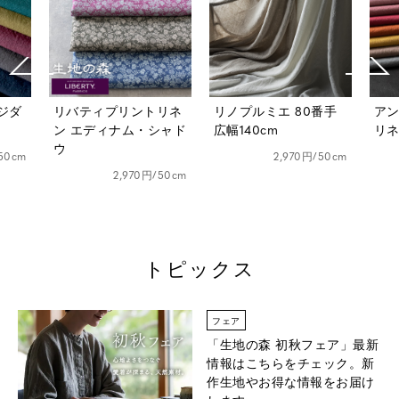
ジダ
リバティプリントリネ
リノプルミエ 80番手
ア
ン エディナム・シャド
広幅140cm
リネ
ウ
50cm
2,970円/50cm
2,970円/50cm
トピックス
フェア
「生地の森 初秋フェア」
最新
情報はこちらをチェック。新
作生地やお得な情報をお届け