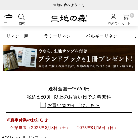
生地の森へようこそ
0
検索
カート
ログイン
リネン・麻
ラミーリネン
ベルギーリネン
リ
送料全国一律660円
税込6,600円以上のお買い物で送料無料
お買い物ガイドはこちら
※夏季休業のお知らせ
休業期間：2026年8月8日（土） ～ 2026年8月16日（日）
HOME
生地サンプル