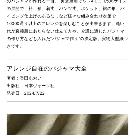
のパジャマが作れる一冊。 男女兼用でＳ～4Ｌまでの6サイズ
の展開で、衿、袖、着丈、パンツ丈、ポケット、裾の形、パ
イピング仕上げのあるなしなど様々な組み合わせ次第で
10000通り以上のアレンジを楽しむことが出来きます。縫い
代が直接肌にあたらない仕立て方や、介護に適したパジャマ
の作り方なども入れた“パジャマ作り”の決定版。実物大型紙つ
きです。
アレンジ自在のパジャマ大全
著者：香田あおい
出版社：日本ヴォーグ社
発売日：2024/7/22