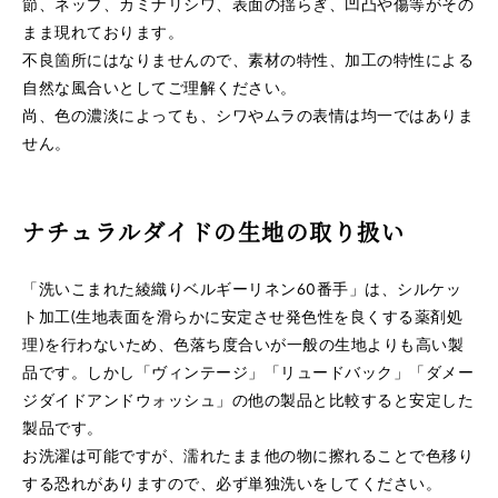
節、ネップ、カミナリシワ、表面の揺らぎ、凹凸や傷等がその
まま現れております。
不良箇所にはなりませんので、素材の特性、加工の特性による
自然な風合いとしてご理解ください。
尚、色の濃淡によっても、シワやムラの表情は均一ではありま
せん。
ナチュラルダイドの生地の取り扱い
「洗いこまれた綾織りベルギーリネン60番手」は、シルケッ
ト加工(生地表面を滑らかに安定させ発色性を良くする薬剤処
理)を行わないため、色落ち度合いが一般の生地よりも高い製
品です。しかし「ヴィンテージ」「リュードバック」「ダメー
ジダイドアンドウォッシュ」の他の製品と比較すると安定した
製品です。
お洗濯は可能ですが、濡れたまま他の物に擦れることで色移り
する恐れがありますので、必ず単独洗いをしてください。