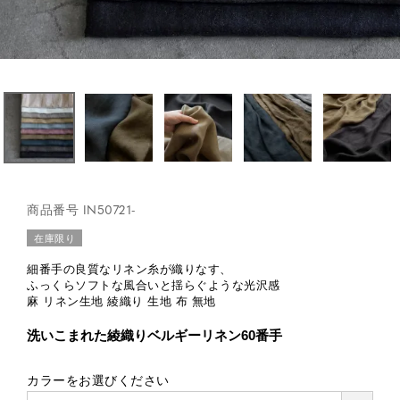
商品番号
IN50721-
在庫限り
細番手の良質なリネン糸が織りなす、
ふっくらソフトな風合いと揺らぐような光沢感
麻 リネン生地 綾織り 生地 布 無地
洗いこまれた綾織りベルギーリネン60番手
カラーをお選びください