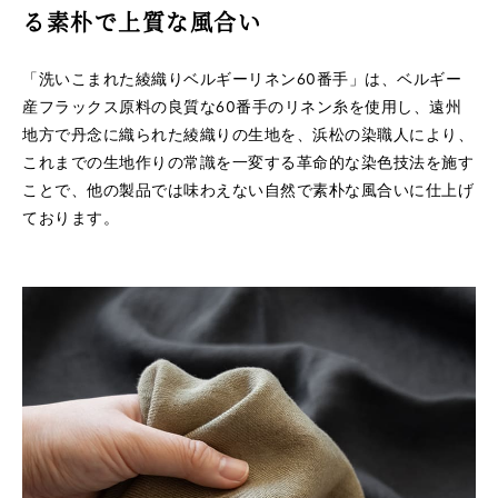
る
素朴で上質な風合い
「洗いこまれた綾織りベルギーリネン60番手」は、ベルギー
産フラックス原料の良質な60番手のリネン糸を使用し、遠州
※詳しくはこちら
地方で丹念に織られた綾織りの生地を、浜松の染職人により、
これまでの生地作りの常識を一変する革命的な染色技法を施す
ことで、他の製品では味わえない自然で素朴な風合いに仕上げ
ております。