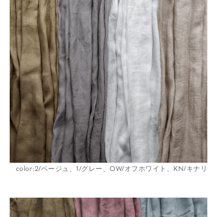
color:2/ベージュ、1/グレー、OW/オフホワイト、KN/キナリ