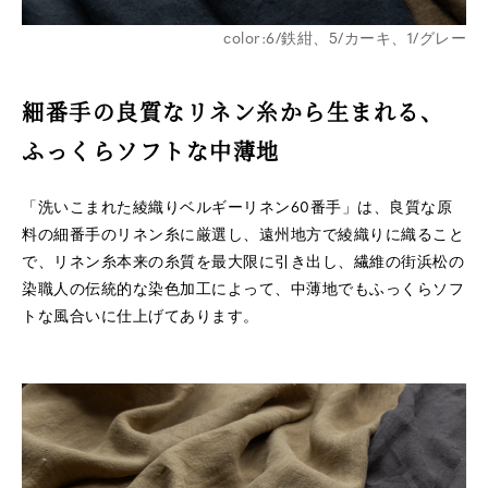
color:6/鉄紺、5/カーキ、1/グレー
細番手の良質なリネン糸から生まれる、
ふっくらソフトな中薄地
「洗いこまれた綾織りベルギーリネン60番手」は、良質な原
料の細番手のリネン糸に厳選し、遠州地方で綾織りに織ること
で、リネン糸本来の糸質を最大限に引き出し、繊維の街浜松の
染職人の伝統的な染色加工によって、中薄地でもふっくらソフ
トな風合いに仕上げてあります。