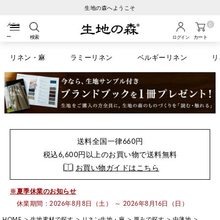
ご注文から3営業日以内の発送
0
検索
カート
ログイン
リネン・麻
ラミーリネン
ベルギーリネン
リ
送料全国一律660円
税込6,600円以上のお買い物で送料無料
お買い物ガイドはこちら
※夏季休業のお知らせ
休業期間：2026年8月8日（土） ～ 2026年8月16日（日）
HOME
生地素材で探す
リネン生地・麻
厚みで探す
中薄地