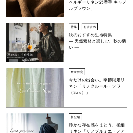
ベルギーリネン25番手 キャメ
ルブラウン」
特集
おすすめ
秋のおすすめ生地特集
― 天然素材と楽しむ、秋の装
い ―
数量限定
今だけの出会い。季節限定リ
ネン
「リノクルール・ソワ
（Soie）」
新登場
静かな存在感をまとう、極細
リネン「リノプルミエ・ノア