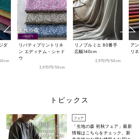
ジダ
リバティプリントリネ
リノプルミエ 80番手
ア
ン エディナム・シャド
広幅140cm
リネ
ウ
50cm
2,970円/50cm
2,970円/50cm
トピックス
フェア
「生地の森 初秋フェア」
最新
情報はこちらをチェック。新
作生地やお得な情報をお届け