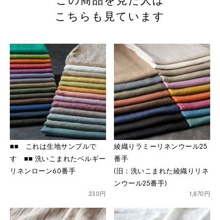
こちらも見ています
※詳しくはこちら
■■ これは生地サンプルで
綾織りラミーリネンウール25
す ■■ 洗いこまれたベルギー
番手
リネンローン60番手
(旧：洗いこまれた綾織りリネ
ンウール25番手)
330円
1,870円
※詳しくはこちら