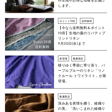
します。
ポイント10倍
送料無料
【今なら送料無料＆ポイント
10倍】
生地の森のリバティプ
リントリネン
9月30日(水)まで
新登場
数量限定
移りゆく季節に寄り添う、パ
ープルブルーのリネン「リノ
クルール トワイライト」が新
登場。
数量限定
深みある表情を纏う、綾織り
の美。「洗いこまれた綾織り