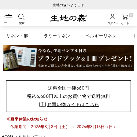
へようこそ
ご注文から3営
0
検索
カート
ログイン
リネン・麻
ラミーリネン
ベルギーリネン
リ
送料全国一律660円
税込6,600円以上のお買い物で送料無料
お買い物ガイドはこちら
※夏季休業のお知らせ
休業期間：2026年8月8日（土） ～ 2026年8月16日（日）
HOME
生地サンプル