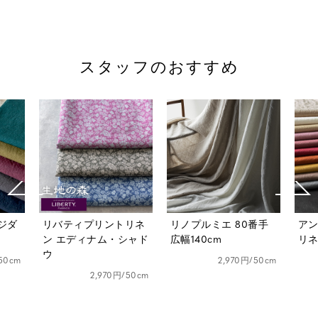
スタッフのおすすめ
リネ
リノプルミエ 80番手
アンティーク風ラミー
ベル
シャド
広幅140cm
リネン25番手
ダメ
2,970円/50cm
1,628円/50cm
50cm