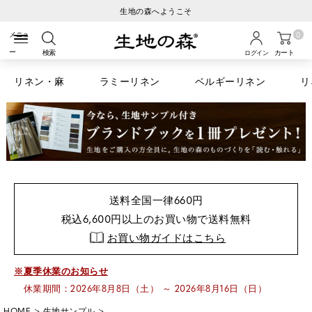
ご注文から3営業日以内の発送
0
検索
カート
ログイン
リネン・麻
ラミーリネン
ベルギーリネン
リ
送料全国一律660円
税込6,600円以上のお買い物で送料無料
お買い物ガイドはこちら
※夏季休業のお知らせ
休業期間：2026年8月8日（土） ～ 2026年8月16日（日）
HOME
生地サンプル