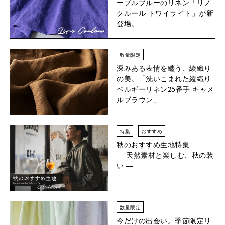
ープルブルーのリネン「リノ
クルール トワイライト」が新
登場。
数量限定
深みある表情を纏う、綾織り
の美。「洗いこまれた綾織り
ベルギーリネン25番手 キャメ
ルブラウン」
特集
おすすめ
秋のおすすめ生地特集
― 天然素材と楽しむ、秋の装
い ―
数量限定
今だけの出会い。季節限定リ