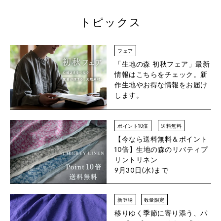
トピックス
フェア
「生地の森 初秋フェア」
最新
情報はこちらをチェック。新
作生地やお得な情報をお届け
します。
ポイント10倍
送料無料
【今なら送料無料＆ポイント
10倍】
生地の森のリバティプ
リントリネン
9月30日(水)まで
新登場
数量限定
移りゆく季節に寄り添う、パ