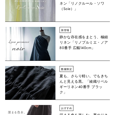
ネン
「リノクルール・ソワ
（Soie）」
新登場
静かな存在感をまとう、極細
リネン「リノプルミエ・ノア
80番手 広幅140cm」
数量限定
夏も、さらり軽い。でもきち
んと見える黒。「綾織りベル
ギーリネン40番手 ブラッ
ク」
おすすめ
深まる色を楽しむ、夏のリネ