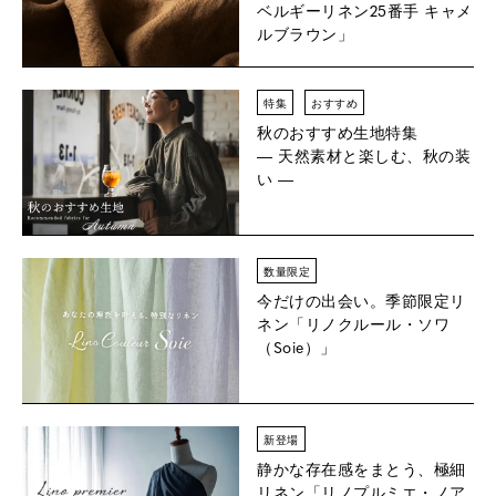
ベルギーリネン25番手 キャメ
ルブラウン」
特集
おすすめ
秋のおすすめ生地特集
― 天然素材と楽しむ、秋の装
い ―
数量限定
今だけの出会い。季節限定リ
ネン
「リノクルール・ソワ
（Soie）」
新登場
静かな存在感をまとう、極細
リネン「リノプルミエ・ノア