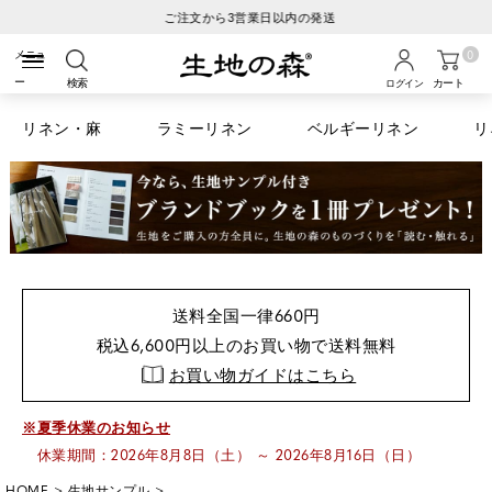
ご注文から3営業日以内の発送
0
検索
カート
ログイン
リネン・麻
ラミーリネン
ベルギーリネン
リ
送料全国一律660円
税込6,600円以上のお買い物で送料無料
お買い物ガイドはこちら
※夏季休業のお知らせ
休業期間：2026年8月8日（土） ～ 2026年8月16日（日）
HOME
生地サンプル