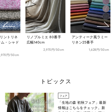
リネ
リノプルミエ 80番手
アンティーク風ラミー
ベル
シャド
広幅140cm
リネン25番手
ダメ
2,970円/50cm
1,628円/50cm
50cm
トピックス
フェア
「生地の森 初秋フェア」
最新
情報はこちらをチェック。新