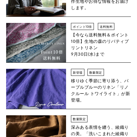
作生地やお得な情報をお届け
します。
ポイント10倍
送料無料
【今なら送料無料＆ポイント
10倍】
生地の森のリバティプ
リントリネン
9月30日(水)まで
新登場
数量限定
移りゆく季節に寄り添う、パ
ープルブルーのリネン「リノ
クルール トワイライト」が新
登場。
数量限定
深みある表情を纏う、綾織り
の美。「洗いこまれた綾織り