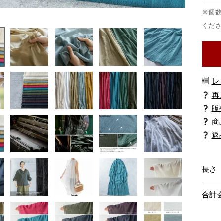
レ
商
返
長さ
合計