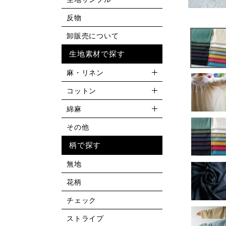
反物
卸販売について
生地素材で探す
麻・リネン
コットン
綿麻
その他
柄で探す
無地
花柄
チェック
ストライプ