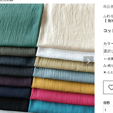
商品
ふわ
【 無
コッ
カラ
○
在
△
残
✕
た