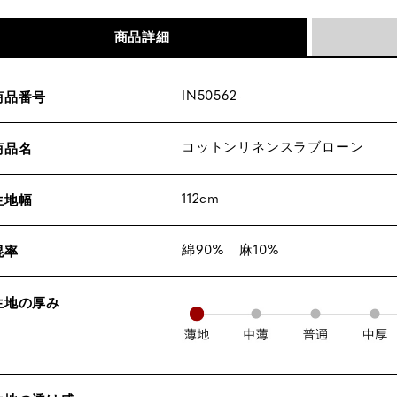
商品詳細
IN50562-
商品番号
コットンリネンスラブローン
商品名
112cm
生地幅
綿90% 麻10%
混率
生地の厚み