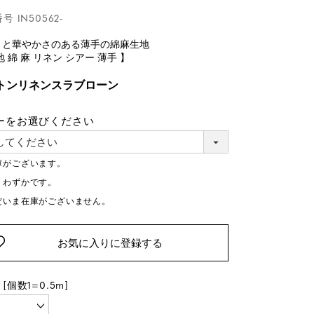
番号
IN50562-
りと華やかさのある薄手の綿麻生地
地 綿 麻 リネン シアー 薄手 】
トンリネンスラブローン
ーをお選びください
庫がございます。
りわずかです。
だいま在庫がございません。
お気に入りに登録する