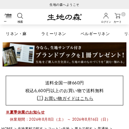
ご注文から3営業日以内の発送
0
検索
カート
ログイン
リネン・麻
ラミーリネン
ベルギーリネン
リ
送料全国一律660円
税込6,600円以上のお買い物で送料無料
お買い物ガイドはこちら
※夏季休業のお知らせ
休業期間：2026年8月8日（土） ～ 2026年8月16日（日）
HOME
生地素材で探す
コットン生地
厚みで探す
普通地