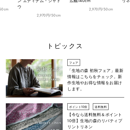
シャド
広幅140cm
リネン25番手
ダメ
2,970円/50cm
1,628円/50cm
50cm
トピックス
フェア
「生地の森 初秋フェア」
最新
情報はこちらをチェック。新
作生地やお得な情報をお届け
します。
ポイント10倍
送料無料
【今なら送料無料＆ポイント
10倍】
生地の森のリバティプ
リントリネン