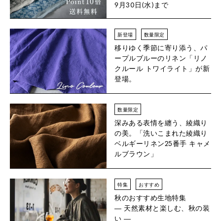
9月30日(水)まで
新登場
数量限定
移りゆく季節に寄り添う、パ
ープルブルーのリネン「リノ
クルール トワイライト」が新
登場。
数量限定
深みある表情を纏う、綾織り
の美。「洗いこまれた綾織り
ベルギーリネン25番手 キャメ
ルブラウン」
特集
おすすめ
秋のおすすめ生地特集
― 天然素材と楽しむ、秋の装
い ―