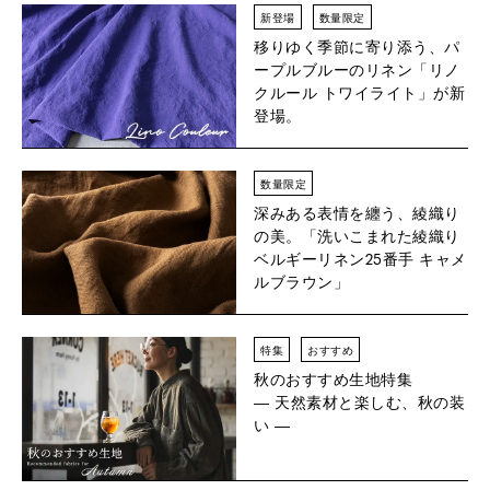
新登場
数量限定
移りゆく季節に寄り添う、パ
ープルブルーのリネン「リノ
クルール トワイライト」が新
登場。
数量限定
深みある表情を纏う、綾織り
の美。「洗いこまれた綾織り
ベルギーリネン25番手 キャメ
ルブラウン」
特集
おすすめ
秋のおすすめ生地特集
― 天然素材と楽しむ、秋の装
い ―