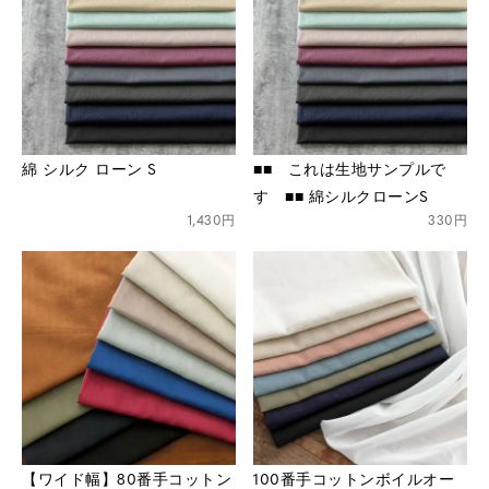
綿 シルク ローン S
■■ これは生地サンプルで
す ■■ 綿シルクローンS
1,430円
330円
【ワイド幅】80番手コットン
100番手コットンボイルオー