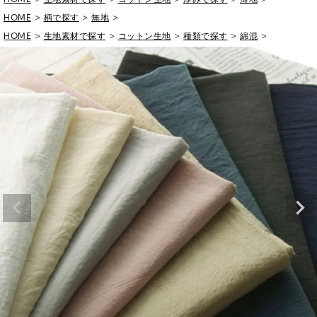
HOME
柄で探す
無地
HOME
生地素材で探す
コットン生地
種類で探す
綿混