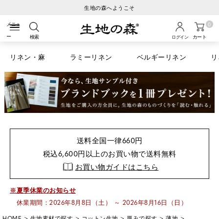
ご注文から3営業日以内の発送
0
検索
カート
ログイン
リネン・麻
ラミーリネン
ベルギーリネン
リ
送料全国一律660円
税込6,600円以上のお買い物で送料無料
お買い物ガイドはこちら
※夏季休業のお知らせ
休業期間：2026年8月8日（土） ～ 2026年8月16日（日）
HOME
生地素材で探す
コットン生地
厚みで探す
薄地