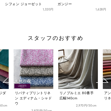
シフォン ジョーゼット
ガンジー
1,320円
1,628円
スタッフのおすすめ
リネ
リノプルミエ 80番手
アンティーク風ラミー
ベル
シャド
広幅140cm
リネン25番手
ダメ
2,970円/50cm
1,628円/50cm
50cm