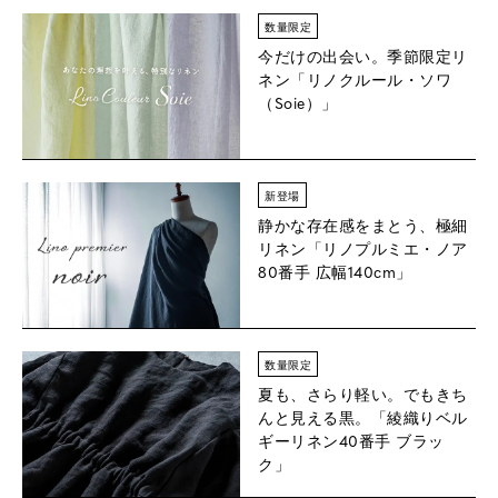
数量限定
今だけの出会い。季節限定リ
ネン
「リノクルール・ソワ
（Soie）」
新登場
静かな存在感をまとう、極細
リネン「リノプルミエ・ノア
80番手 広幅140cm」
数量限定
夏も、さらり軽い。でもきち
んと見える黒。「綾織りベル
ギーリネン40番手 ブラッ
ク」