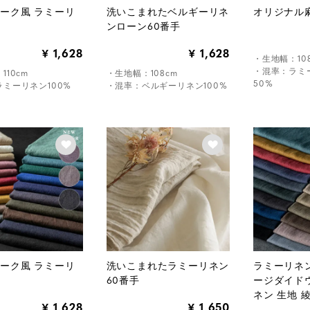
ーク風 ラミーリ
洗いこまれたベルギーリネ
オリジナル
ンローン60番手
1,628
1,628
¥
¥
・生地幅：10
・混率：ラミー
110cm
・生地幅：108cm
50%
ミーリネン100%
・混率：ベルギーリネン100%
ーク風 ラミーリ
洗いこまれたラミーリネン
ラミーリネン
60番手
ージダイド
ネン 生地 
1,628
1,650
¥
¥