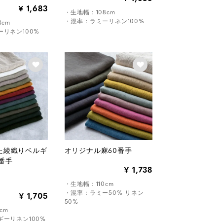
1,683
¥
・生地幅：108cm
・混率：ラミーリネン100%
8cm
リネン100%
た綾織りベルギ
オリジナル麻60番手
番手
1,738
¥
・生地幅：110cm
・混率：ラミー50% リネン
1,705
¥
50%
cm
ーリネン100%