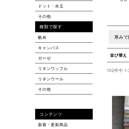
ドット・水玉
その他
種類で探す
厚みで
帆布
キャンバス
並び替え
ガーゼ
リネンワッフル
102
件中
1
-
リネンウール
その他
コンテンツ
新着・更新商品