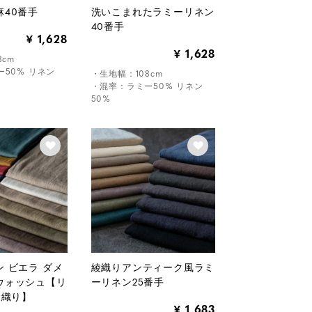
麻40番手
洗いこまれたラミーリネン
40番手
1,628
¥
1,628
¥
8cm
50% リネン
・生地幅：108cm
・混率：ラミー50% リネン
50%
 ビエラ ダメ
綾織りアンティーク風ラミ
ウォッシュ【リ
ーリネン25番手
綾織り】
1,683
¥