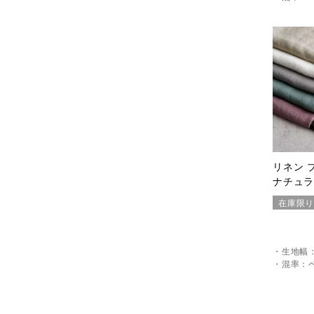
リネン 
ナチュ
在庫限
・生地幅：1
・混率：ベ