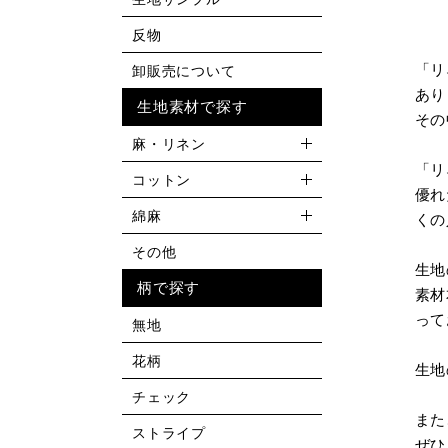
反物
「リ
卸販売について
あり
生地素材で探す
その
麻・リネン
「リ
コットン
優れ
綿麻
くの
その他
生地
柄で探す
素材
って
無地
花柄
生地
チェック
また
ストライプ
ぜひ