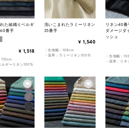
まれた綾織りベルギ
洗いこまれたラミーリネン
リネン40
60番手
25番手
ダメージダ
ッシュ
り
1,540
¥
・生地幅：108cm
1,518
¥
・混率：ラミーリネン100%
・生地幅：10
110cm
・混率：リネン
ルギーリネン100%