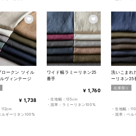
ブロークン ツイル
ワイド幅ラミーリネン25
洗いこまれ
ラルヴィンテージ
番手
ーリネン25
り
在庫限り
1,760
¥
・生地幅：135cm
1,738
¥
・混率：ラミーリネン100%
12cm
・生地幅：110
ルギーリネン100%
・混率：ベルギ