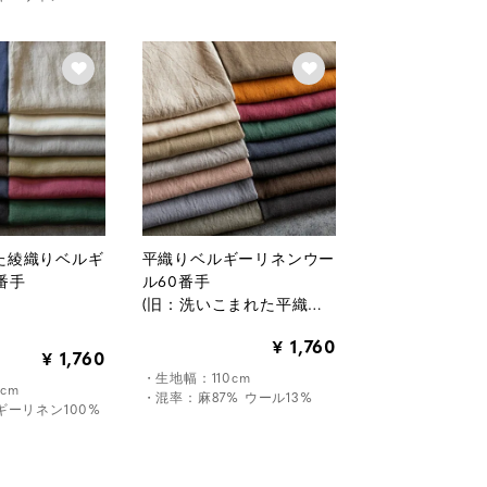
た綾織りベルギ
平織りベルギーリネンウー
番手
ル60番手
(旧：洗いこまれた平織り
リネンウール60番手)
1,760
¥
1,760
¥
・生地幅：110cm
cm
・混率：麻87% ウール13%
ーリネン100%