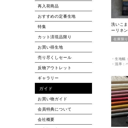
再入荷商品
おすすめの定番生地
洗いこ
特集
ーリネン
カット済現品限り
在庫限
お買い得生地
売り尽くしセール
・生地幅：
・混率：ベ
反物アウトレット
ギャラリー
ガイド
お買い物ガイド
会員特典について
会社概要