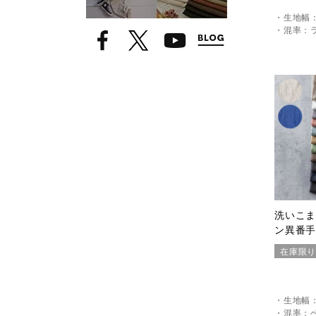
・生地幅：
・混率：ラ
洗いこ
ン異番
在庫限
・生地幅：
・混率：ベ