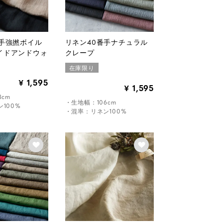
番手強撚ボイル
リネン40番手ナチュラル
イドアンドウォ
クレープ
在庫限り
1,595
¥
1,595
¥
8cm
・生地幅：106cm
100%
・混率：リネン100%