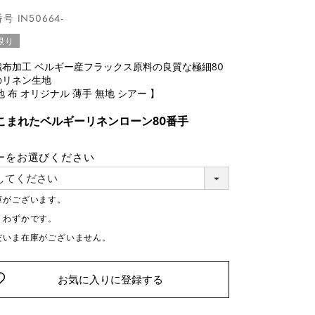
番号
IN50664-
限り
織布加工 ベルギー産フラックス原料の良質な極細80
のリネン生地
地 布 オリジナル 薄手 無地 シアー 】
こまれたベルギーリネンローン80番手
ーをお選びください
庫がございます。
りわずかです。
だいま在庫がございません。
お気に入りに登録する