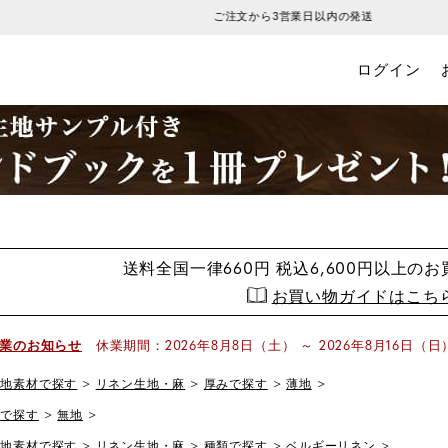
ご注文から3営業日以内の発送
ログイン
送料全国一律660円
税込6,600円以上の
お買い物ガイドはこち
業のお知らせ
休業期間：2026年8月8日（土） ～ 2026年8月16日（日
生地素材で探す
リネン生地・麻
厚みで探す
薄地
柄で探す
無地
生地素材で探す
リネン生地・麻
種類で探す
ベルギーリネン