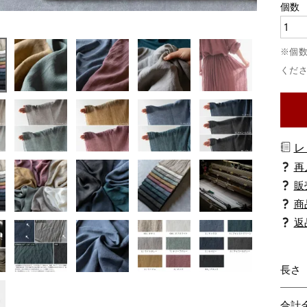
レ
商
返
長さ
合計