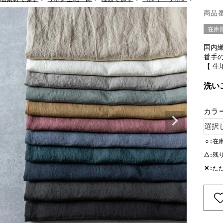
商品
在庫
国内
番手
【 生
洗い
カラ
○
在
△
残
✕
た