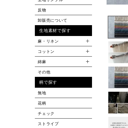
反物
卸販売について
生地素材で探す
麻・リネン
コットン
綿麻
その他
柄で探す
無地
花柄
チェック
ストライプ