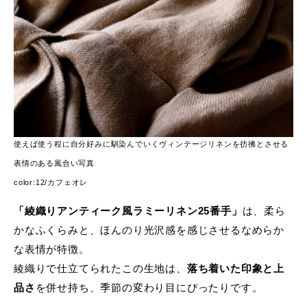
使えば使う程に自分好みに馴染んでいくヴィンテージリネンを彷彿とさせる
表情のある風合い写真
color:12/カフェオレ
「綾織りアンティーク風ラミーリネン25番手」
は、柔ら
かなふくらみと、ほんのり光沢感を感じさせるなめらか
な表情が特徴。
綾織りで仕立てられたこの生地は、
落ち着いた印象と上
品さ
を併せ持ち、季節の変わり目にぴったりです。