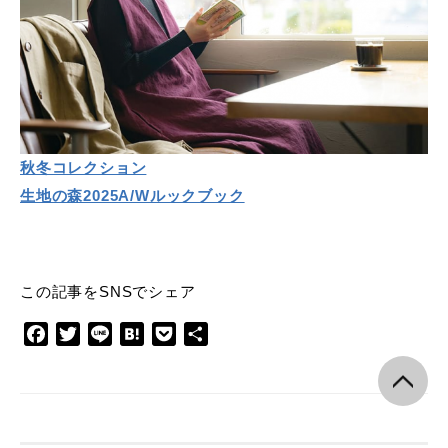
秋冬コレクション
生地の森2025A/Wルックブック
この記事をSNSでシェア
F
T
L
H
P
共
a
w
i
a
o
有
c
i
n
t
c
e
t
e
e
k
b
t
n
e