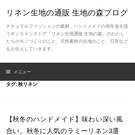
コ
リネン生地の通販 生地の森ブログ
ン
テ
ナチュラルファッションの素材、ハンドメイドの布生地を扱
ン
うオンラインストア「リネン生地通販 生地の森」のわたし
ツ
たちのモノづくりのこと、天然素材の生地のこと、日常など
へ
をお伝えしていきます。
ス
キ
ッ
検
メニュー
プ
タグ:
秋リネン
索:
【秋冬のハンドメイド】味わい深い風
合い。秋冬に人気のラミーリネン3選