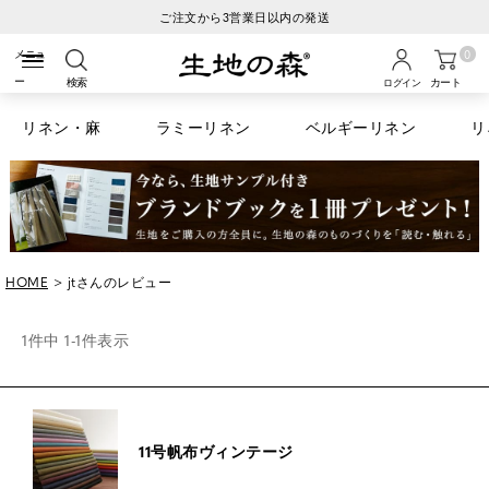
ご注文から3営業日以内の発送
0
検索
カート
ログイン
リネン・麻
ラミーリネン
ベルギーリネン
リ
HOME
jtさんのレビュー
1
件中
1
-
1
件表示
11号帆布ヴィンテージ