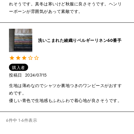
れそうです。真冬は寒いけど秋服に良さそうです。ヘンリ
ーボーンが雰囲気があって素敵です。
洗いこまれた綾織りベルギーリネン60番手
購入者
投稿日
2024/07/15
生地は薄めなのでシャツか裏地つきのワンピースがおすす
めです。

優しい青色で生地感もふわふわで着心地が良さそうです。
6
件中
1
-
6
件表示