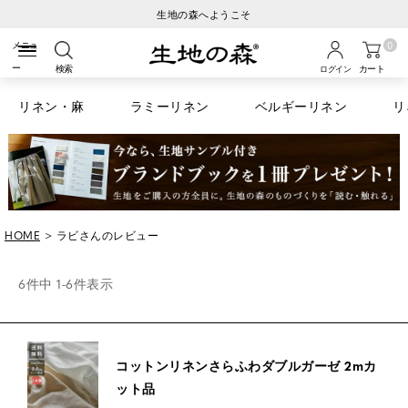
生地の森へようこそ
0
検索
カート
ログイン
リネン・麻
ラミーリネン
ベルギーリネン
リ
HOME
ラビさんのレビュー
6
件中
1
-
6
件表示
コットンリネンさらふわダブルガーゼ 2mカ
ット品