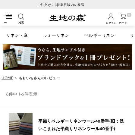
税込6600円以上のお買い物で送料無料
0
検索
カート
ログイン
リネン・麻
ラミーリネン
ベルギーリネン
リ
HOME
ももいちさんのレビュー
6
件中
1
-
6
件表示
平織りベルギーリネンウール40番手(旧：洗
いこまれた平織りリネンウール40番手)