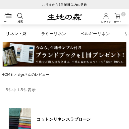
発送
税込6600円以上のお買い物で送
0
検索
カート
ログイン
リネン・麻
ラミーリネン
ベルギーリネン
リ
HOME
sigeさんのレビュー
5
件中
1
-
5
件表示
コットンリネンスラブローン