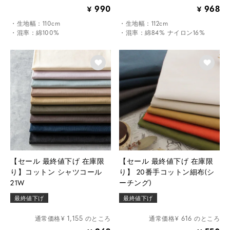
990
968
¥
¥
・生地幅：110cm
・生地幅：112cm
・混率：綿100%
・混率：綿84% ナイロン16%
【セール 最終値下げ 在庫限
【セール 最終値下げ 在庫限
り】コットン シャツコール
り】 20番手コットン細布(シ
21W
ーチング)
最終値下げ
最終値下げ
1,155
616
¥
のところ
¥
のところ