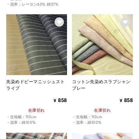
・混率：レーヨン63% 綿37%
先染めドビーマニッシュスト
コットン先染めスラブシャン
ライプ
ブレー
858
858
¥
¥
在庫切れ
在庫切れ
・生地幅：110cm
・生地幅：110cm
・混率：綿100%
・混率：綿100%