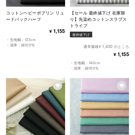
コットンヘビーポプリン リュ
【セール 最終値下げ 在庫限
ードバックハーフ
り】先染めコットンスラブス
トライプ
1,155
¥
最終値下げ
・生地幅：123cm
・混率：綿100%
1,430
¥
のところ
1,155
¥
・生地幅：140cm
・混率：綿100%