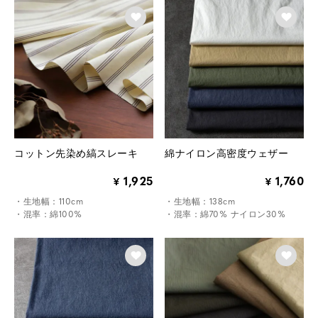
コットン先染め縞スレーキ
綿ナイロン高密度ウェザー
1,925
1,760
¥
¥
・生地幅：110cm
・生地幅：138cm
・混率：綿100%
・混率：綿70% ナイロン30%