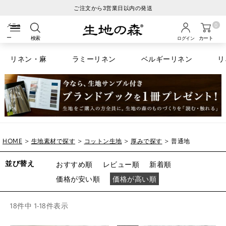
ご注文から3営業日以内の発送
0
検索
カート
ログイン
リネン・麻
ラミーリネン
ベルギーリネン
リ
HOME
生地素材で探す
コットン生地
厚みで探す
普通地
並び替え
おすすめ順
レビュー順
新着順
価格が安い順
価格が高い順
18
件中
1
-
18
件表示