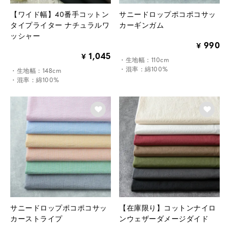
【ワイド幅】40番手コットン
サニードロップポコポコサッ
タイプライター ナチュラルワ
カーギンガム
ッシャー
990
¥
1,045
¥
・生地幅：110cm
・混率：綿100%
・生地幅：148cm
・混率：綿100%
サニードロップポコポコサッ
【在庫限り】コットンナイロ
カーストライプ
ンウェザーダメージダイド