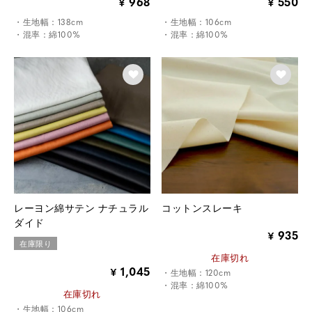
968
550
¥
¥
・生地幅：138cm
・生地幅：106cm
・混率：綿100%
・混率：綿100%
レーヨン綿サテン ナチュラル
コットンスレーキ
ダイド
935
¥
在庫限り
在庫切れ
1,045
¥
・生地幅：120cm
・混率：綿100%
在庫切れ
・生地幅：106cm