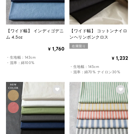
【ワイド幅】 インディゴデニ
【ワイド幅】 コットンナイロ
ム 4.5oz
ンヘリンボンクロス
在庫限り
1,760
¥
・生地幅：143cm
1,232
¥
・混率：綿100%
・生地幅：145cm
・混率：綿70% ナイロン30%