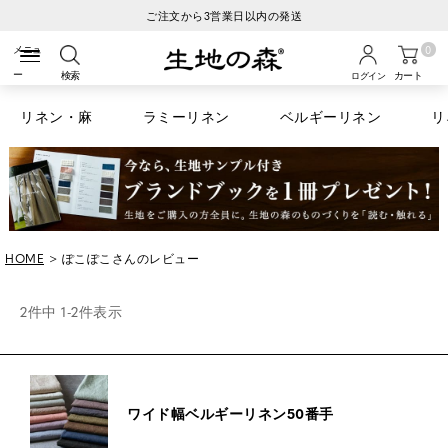
ご注文から3営業日以内の発送
0
検索
カート
ログイン
リネン・麻
ラミーリネン
ベルギーリネン
リ
HOME
ぽこぽこさんのレビュー
2
件中
1
-
2
件表示
ワイド幅ベルギーリネン50番手