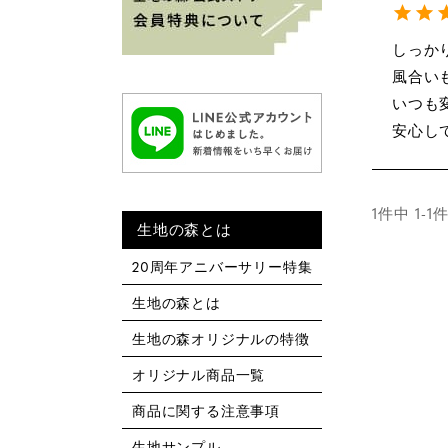
しっか
風合い
いつも
安心し
1
件中
1
-
1
生地の森とは
20周年アニバーサリー特集
生地の森とは
生地の森オリジナルの特徴
オリジナル商品一覧
商品に関する注意事項
生地サンプル