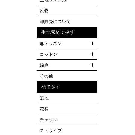
反物
卸販売について
生地素材で探す
麻・リネン
コットン
綿麻
その他
柄で探す
無地
花柄
チェック
ストライプ