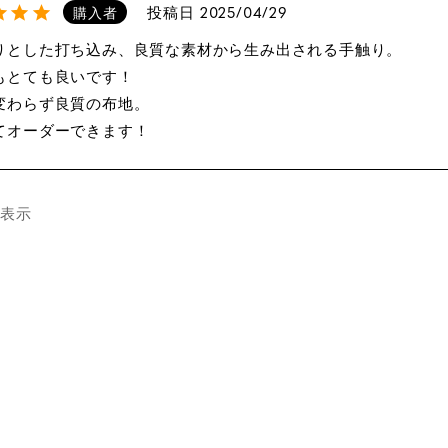
投稿日
2025/04/29
購入者
りとした打ち込み、良質な素材から生み出される手触り。

もとても良いです！

変わらず良質の布地。

てオーダーできます！
件表示