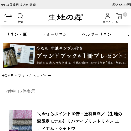
税込6600円以上のお買い物で送料無料
0
検索
カート
ログイン
リネン・麻
ラミーリネン
ベルギーリネン
リ
HOME
アキさんのレビュー
7
件中
1
-
7
件表示
＼今ならポイント10倍＋送料無料／【生地の
森限定モデル】リバティプリントリネン エ
ディナム・シャドウ