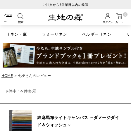
税込6600円以上のお買い物で送料無料
0
検索
カート
ログイン
リネン・麻
ラミーリネン
ベルギーリネン
リ
HOME
七夕さんのレビュー
9
件中
1
-
9
件表示
綿麻馬布ライトキャンバス ～ダメージダイ
ド＆ウォッシュ～