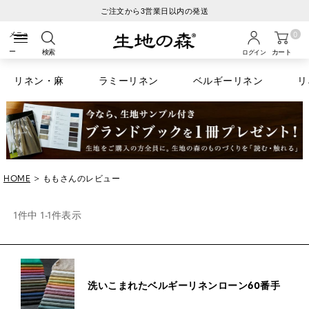
ご注文から3営業日以内の発送
0
検索
カート
ログイン
リネン・麻
ラミーリネン
ベルギーリネン
リ
HOME
ももさんのレビュー
1
件中
1
-
1
件表示
洗いこまれたベルギーリネンローン60番手