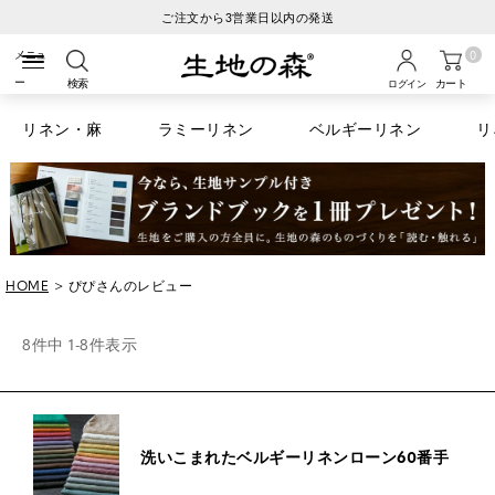
内の発送
税込6600円以上のお買い物
0
検索
カート
ログイン
リネン・麻
ラミーリネン
ベルギーリネン
リ
HOME
ぴぴさんのレビュー
8
件中
1
-
8
件表示
洗いこまれたベルギーリネンローン60番手