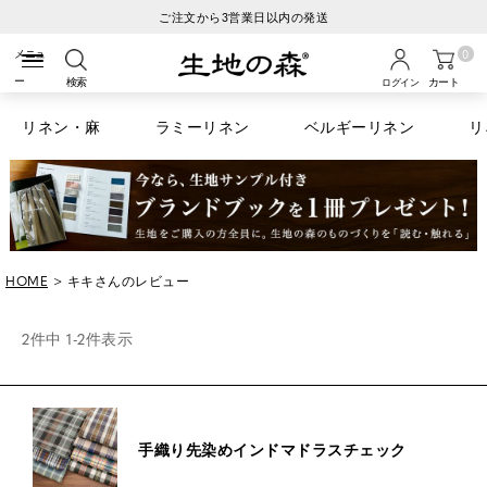
ご注文から3営業日以内の発送
0
検索
カート
ログイン
リネン・麻
ラミーリネン
ベルギーリネン
リ
HOME
キキさんのレビュー
2
件中
1
-
2
件表示
手織り先染めインドマドラスチェック