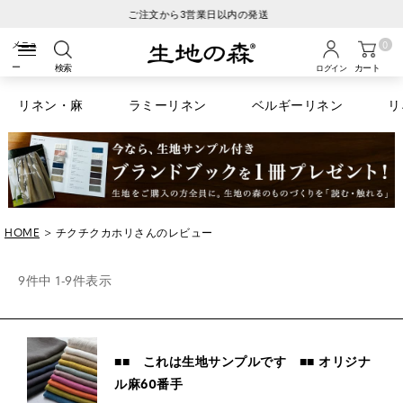
税込6600円以上のお買い物で送料無料
0
検索
カート
ログイン
リネン・麻
ラミーリネン
ベルギーリネン
リ
HOME
チクチクカホリさんのレビュー
9
件中
1
-
9
件表示
■■ これは生地サンプルです ■■ オリジナ
ル麻60番手