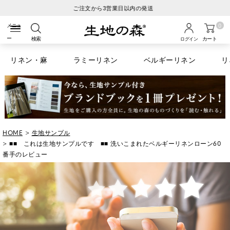
税込6600円以上のお買い物で送料無料
0
検索
カート
ログイン
リネン・麻
ラミーリネン
ベルギーリネン
リ
HOME
生地サンプル
■■ これは生地サンプルです ■■ 洗いこまれたベルギーリネンローン60
番手のレビュー