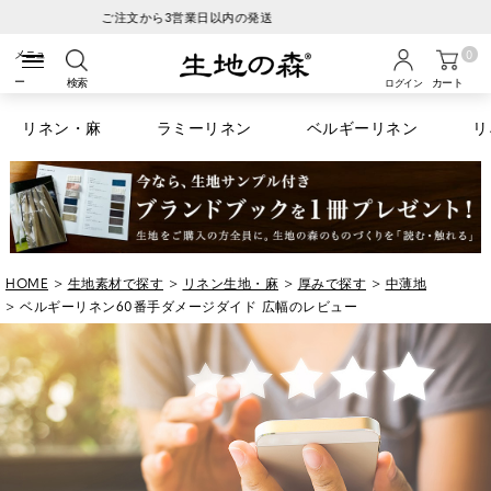
税込6600円以上のお買い物で送料無料
0
検索
カート
ログイン
リネン・麻
ラミーリネン
ベルギーリネン
リ
HOME
生地素材で探す
リネン生地・麻
厚みで探す
中薄地
ベルギーリネン60番手ダメージダイド 広幅のレビュー