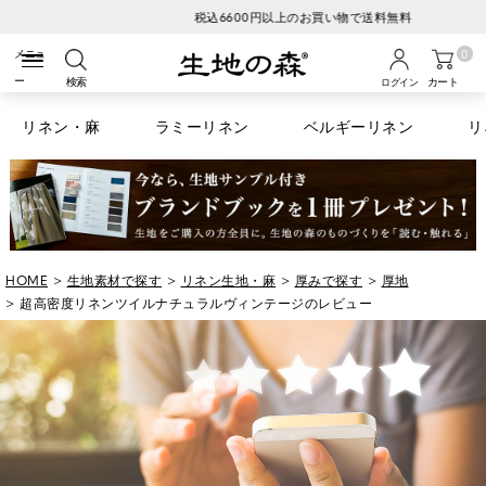
税込6600円以上のお買い物で送料無料
0
検索
カート
ログイン
リネン・麻
ラミーリネン
ベルギーリネン
リ
HOME
生地素材で探す
リネン生地・麻
厚みで探す
厚地
超高密度リネンツイルナチュラルヴィンテージのレビュー