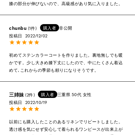
膝の部分が伸びないので、高級感があり気に入りました。
chunbu
購入者
非公開
1
投稿日
2022/12/02
初めてステンカラーコートを作りました。裏地無しでも暖
かです。少し大きめ膝下丈にしたので、中にたくさん着込
めて､これからの季節も頼りになりそうです。
三姉妹
購入者
三重県
50代
女性
2
投稿日
2022/10/19
以前にも購入したことのあるリネンでリピートしました。
透け感を気にせず安心して着られるワンピースが出来上が