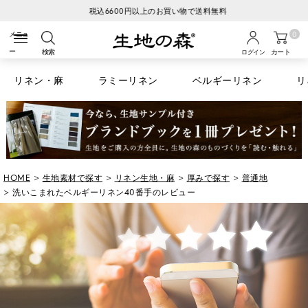
税込6600円以上のお買い物で送料無料
0
検索
カート
ログイン
リネン・麻
ラミーリネン
ベルギーリネン
リ
HOME
生地素材で探す
リネン生地・麻
厚みで探す
普通地
洗いこまれたベルギーリネン40番手のレビュー