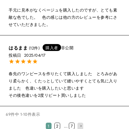
手元に見本がなくベージュを購入したのですが、とても素
敵な色でした。　色の感じは他の方のレビューを参考にさ
せていただきました。
はるまま
購入者
非公開
12
投稿日
2025/04/17
春先のワンピースを作りたくて購入しました　とろみがあ
り柔らかく、くたっとしていて縫いやすくとても気に入り
ました　色違いを購入したいと思います　

その後色違いを2度リピート買いしました
69
件中
1
-
10
件表示
1
2
…
7