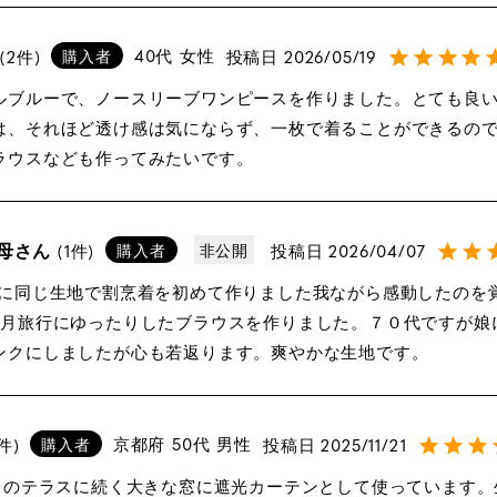
40代
女性
投稿日
2026/05/19
2
購入者
ルブルーで、ノースリーブワンピースを作りました。とても良
は、それほど透け感は気にならず、一枚で着ることができるの
y 母さん
投稿日
2026/04/07
1
購入者
非公開
6月旅行にゆったりしたブラウスを作りました。７０代ですが娘
ンクにしましたが心も若返ります。爽やかな生地です。
京都府
50代
男性
投稿日
2025/11/21
購入者
2ｍのテラスに続く大きな窓に遮光カーテンとして使っています