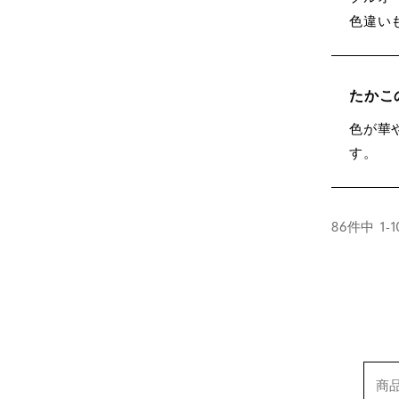
色違い
たかこ
色が華
す。
86
件中
1
-
1