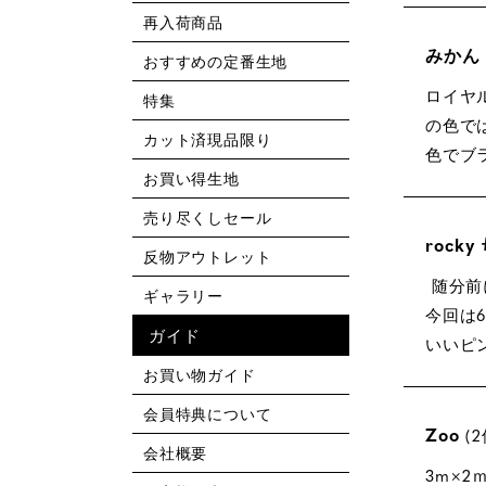
再入荷商品
みかん
おすすめの定番生地
ロイヤ
特集
の色で
カット済現品限り
お買い得生地
売り尽くしセール
rock
反物アウトレット
 随分前に同じ生地で割烹着を初めて作りました我ながら感動したのを覚えてます。

ギャラリー
今回は
ガイド
いいピ
お買い物ガイド
会員特典について
Zoo
2
会社概要
3m×