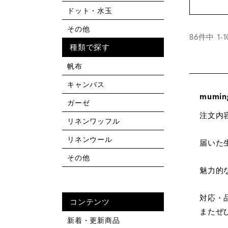
ドット・水玉
その他
86
件中
1
-
1
種類で探す
帆布
キャンバス
mumin
ガーゼ
注文内
リネンワッフル
リネンウール
届いた
その他
魅力的
対応・
コンテンツ
またぜ
新着・更新商品