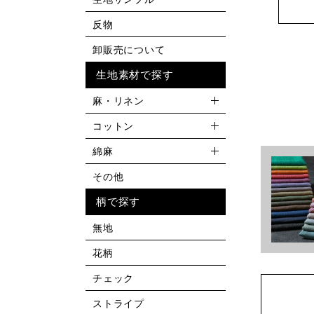
反物
卸販売について
生地素材で探す
麻・リネン
コットン
綿麻
その他
柄で探す
無地
花柄
チェック
ストライプ