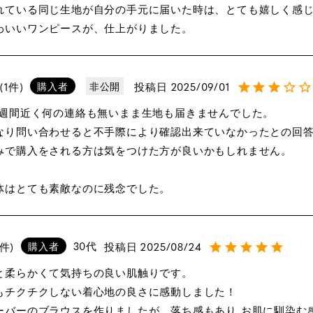
れている同じ生地が自分の手元に届いた時は、とても嬉しく感じ
投稿日
2025/09/01
1
購入者
非公開
1週間近く何の連絡も無いまま生地も届きませんでした。

なり問い合わせると不手際により確認出来ていなかったとの回答
みで購入をされる方は気をつけた方が良いかもしれません。

体はとても素敵なのに残念でした。
30代
投稿日
2025/08/24
購入者
と柔らかくて気持ちの良い肌触りです。

もチクチクしない着心地の良さに感動しました！

ーバーのブラウスを作りましたが、落ち感もあり お肌に馴染む感