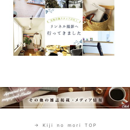
→ K i j i n o m o r i T O P